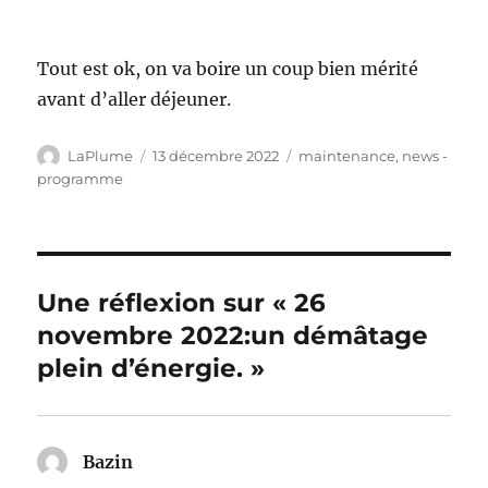
Tout est ok, on va boire un coup bien mérité
avant d’aller déjeuner.
Auteur
Publié
Catégories
LaPlume
13 décembre 2022
maintenance
,
news -
le
programme
Une réflexion sur « 26
novembre 2022:un démâtage
plein d’énergie. »
Bazin
dit :