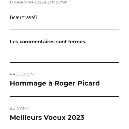
13 décembre 2022 à 23 h 12 min
Beau travail
Les commentaires sont fermés.
Navigation
PRÉCÉDENT
de
Hommage à Roger Picard
Publication
précédente :
l’article
SUIVANT
Meilleurs Voeux 2023
Publication
suivante :