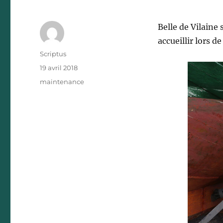
Belle de Vilaine
accueillir lors d
Auteur
Scriptus
Publié
19 avril 2018
le
Catégories
maintenance