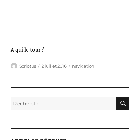
A qui le tour ?
Auteur
Publié
Catégories
Scriptus
2 juillet 2016
navigation
le
RE
Recherche
pour :