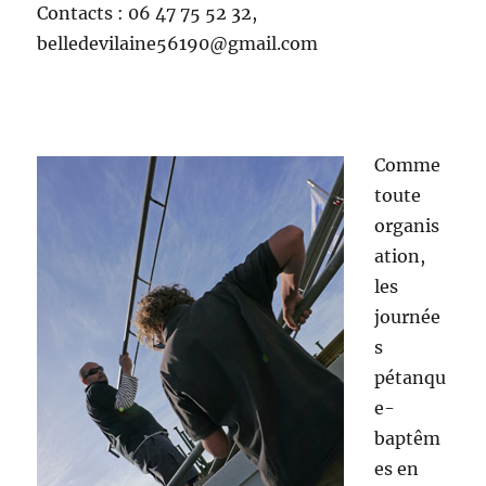
Contacts : 06 47 75 52 32,
belledevilaine56190@gmail.com
Comme
toute
organis
ation,
les
journée
s
pétanqu
e-
baptêm
es en