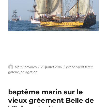
Auteur
Publié
Catégories
Maît'&ombres
26 juillet 2016
événement festif
,
le
galerie
,
navigation
baptême marin sur le
vieux gréement Belle de