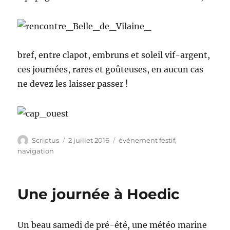
bref, entre clapot, embruns et soleil vif-argent,
ces journées, rares et goûteuses, en aucun cas
ne devez les laisser passer !
Auteur
Publié
Catégories
Scriptus
2 juillet 2016
événement festif
,
le
navigation
Une journée à Hoedic
Un beau samedi de pré-été, une météo marine