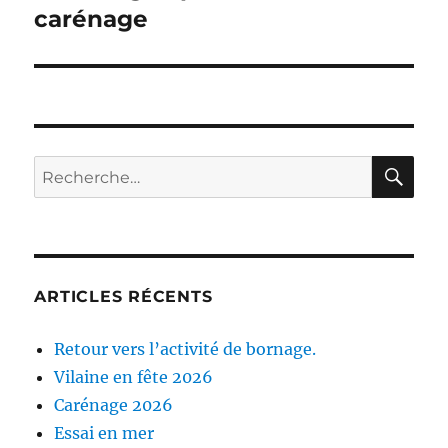
suivante :
carénage
RE
Recherche
pour :
ARTICLES RÉCENTS
Retour vers l’activité de bornage.
Vilaine en fête 2026
Carénage 2026
Essai en mer