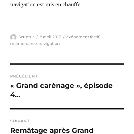
navigation est mis en chauffe.
Auteur
Publié
Catégories
Scriptus
8 avril 2017
événement festif
,
le
maintenance
,
navigation
Navigation
PRÉCÉDENT
de
« Grand carénage », épisode
Publication
précédente :
4…
l’article
SUIVANT
Remâtage après Grand
Publication