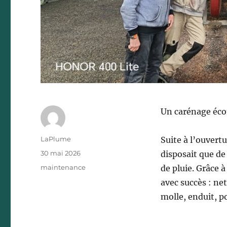
Un carénage écou
Auteur
LaPlume
Suite à l’ouvertu
Publié
30 mai 2026
disposait que de
le
Catégories
maintenance
de pluie. Grâce à
avec succès : ne
molle, enduit, p