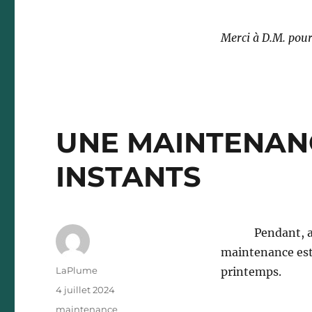
Merci à D.M. pour
UNE MAINTENANC
INSTANTS
Pendant, avant
maintenance est 
Auteur
LaPlume
printemps.
Publié
4 juillet 2024
le
Catégories
maintenance