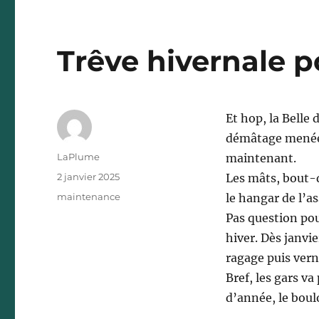
Trêve hivernale po
Et hop, la Belle
démâtage menée
Auteur
LaPlume
maintenant.
Publié
2 janvier 2025
Les mâts, bout-
le
Catégories
maintenance
le hangar de l’as
Pas question pou
hiver. Dès janvie
ragage puis vern
Bref, les gars va
d’année, le boul