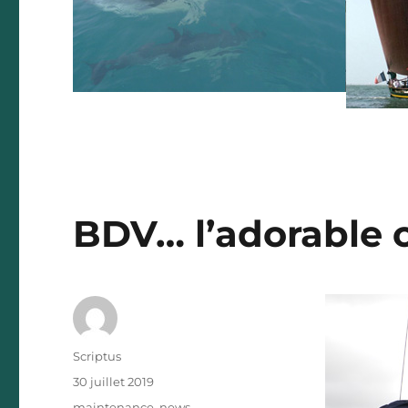
BDV… l’adorable o
Auteur
Scriptus
Publié
30 juillet 2019
le
Catégories
maintenance
,
news -