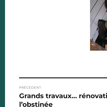
Navigation
PRÉCÉDENT
de
Grands travaux… rénovati
Publication
précédente :
l’article
l’obstinée