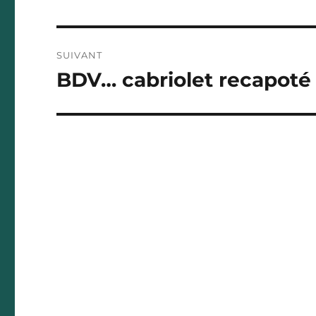
SUIVANT
BDV… cabriolet recapoté 
Publication
suivante :