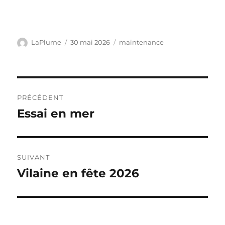
Auteur
Publié
Catégories
LaPlume
30 mai 2026
maintenance
le
Navigation
PRÉCÉDENT
de
Essai en mer
Publication
précédente :
l’article
SUIVANT
Vilaine en fête 2026
Publication
suivante :